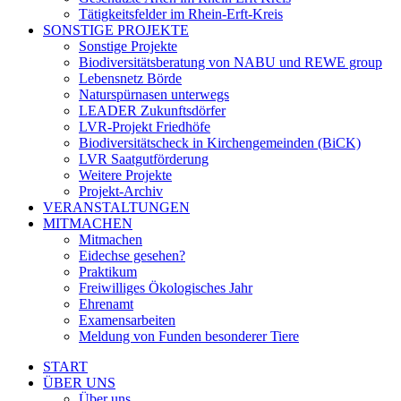
Tätigkeitsfelder im Rhein-Erft-Kreis
SONSTIGE PROJEKTE
Sonstige Projekte
Biodiversitätsberatung von NABU und REWE group
Lebensnetz Börde
Naturspürnasen unterwegs
LEADER Zukunftsdörfer
LVR-Projekt Friedhöfe
Biodiversitätscheck in Kirchengemeinden (BiCK)
LVR Saatgutförderung
Weitere Projekte
Projekt-Archiv
VERANSTALTUNGEN
MITMACHEN
Mitmachen
Eidechse gesehen?
Praktikum
Freiwilliges Ökologisches Jahr
Ehrenamt
Examensarbeiten
Meldung von Funden besonderer Tiere
START
ÜBER UNS
Über uns