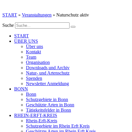
Zum
Inhalt
START
»
Veranstaltungen
»
Naturschutz aktiv
springen
Suche
START
ÜBER UNS
Über uns
Kontakt
Team
Organisation
Downloads und Archiv
Natur- und Artenschutz
Spenden
Newsletter Anmeldung
BONN
Bonn
Schutzgebiete in Bonn
Geschützte Arten in Bonn
Tätigkeitsfelder in Bonn
RHEIN-ERFT-KREIS
Rhein-Erft-Kreis
Schutzgebiete im Rhein Erft Kreis
Geschützte Arten im Rhein Erft Kreis