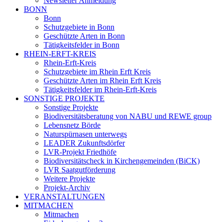
Newsletter Anmeldung
BONN
Bonn
Schutzgebiete in Bonn
Geschützte Arten in Bonn
Tätigkeitsfelder in Bonn
RHEIN-ERFT-KREIS
Rhein-Erft-Kreis
Schutzgebiete im Rhein Erft Kreis
Geschützte Arten im Rhein Erft Kreis
Tätigkeitsfelder im Rhein-Erft-Kreis
SONSTIGE PROJEKTE
Sonstige Projekte
Biodiversitätsberatung von NABU und REWE group
Lebensnetz Börde
Naturspürnasen unterwegs
LEADER Zukunftsdörfer
LVR-Projekt Friedhöfe
Biodiversitätscheck in Kirchengemeinden (BiCK)
LVR Saatgutförderung
Weitere Projekte
Projekt-Archiv
VERANSTALTUNGEN
MITMACHEN
Mitmachen