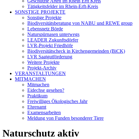
Geschützte Arten im Rhein Erft Kreis
Tätigkeitsfelder im Rhein-Erft-Kreis
SONSTIGE PROJEKTE
Sonstige Projekte
Biodiversitätsberatung von NABU und REWE group
Lebensnetz Börde
Naturspürnasen unterwegs
LEADER Zukunftsdörfer
LVR-Projekt Friedhöfe
Biodiversitätscheck in Kirchengemeinden (BiCK)
LVR Saatgutförderung
Weitere Projekte
Projekt-Archiv
VERANSTALTUNGEN
MITMACHEN
Mitmachen
Eidechse gesehen?
Praktikum
Freiwilliges Ökologisches Jahr
Ehrenamt
Examensarbeiten
Meldung von Funden besonderer Tiere
Naturschutz aktiv