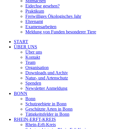
Mitmachen
Eidechse gesehen?
Praktikum
Freiwilliges Ökologisches Jahr
Ehrenamt
Examensarbeiten
Meldung von Funden besonderer Tiere
START
ÜBER UNS
Über uns
Kontakt
Team
Organisation
Downloads und Archiv
Natur- und Artenschutz
Spenden
Newsletter Anmeldung
BONN
Bonn
Schutzgebiete in Bonn
Geschützte Arten in Bonn
Tätigkeitsfelder in Bonn
RHEIN-ERFT-KREIS
Rhein-Erft-Kreis