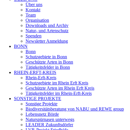
Über uns
Kontakt
Team
Organisation
Downloads und Archiv
Natur- und Artenschutz
Spenden
Newsletter Anmeldung
BONN
Bonn
Schutzgebiete in Bonn
Geschützte Arten in Bonn
Tätigkeitsfelder in Bonn
RHEIN-ERFT-KREIS
Rhein-Erft-Kreis
Schutzgebiete im Rhein Erft Kreis
Geschützte Arten im Rhein Erft Kreis
Tätigkeitsfelder im Rhein-Erft-Kreis
SONSTIGE PROJEKTE
Sonstige Projekte
Biodiversitätsberatung von NABU und REWE group
Lebensnetz Börde
Naturspürnasen unterwegs
LEADER Zukunftsdörfer
LVR-Projekt Friedhöfe