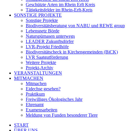
Geschützte Arten im Rhein Erft Kreis
Tätigkeitsfelder im Rhein-Erft-Kreis
SONSTIGE PROJEKTE
Sonstige Projekte
Biodiversitätsberatung von NABU und REWE group
Lebensnetz Börde
Naturspürnasen unterwegs
LEADER Zukunftsdörfer
LVR-Projekt Friedhöfe
Biodiversitätscheck in Kirchengemeinden (BiCK)
LVR Saatgutförderung
Weitere Projekte
Projekt-Archiv
VERANSTALTUNGEN
MITMACHEN
Mitmachen
Eidechse gesehen?
Praktikum
Freiwilliges Ökologisches Jahr
Ehrenamt
Examensarbeiten
Meldung von Funden besonderer Tiere
START
ÜBER UNS