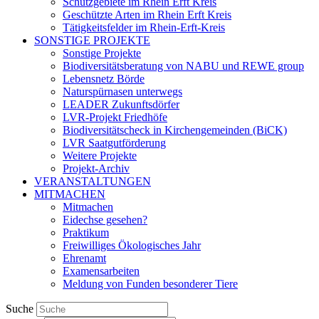
Schutzgebiete im Rhein Erft Kreis
Geschützte Arten im Rhein Erft Kreis
Tätigkeitsfelder im Rhein-Erft-Kreis
SONSTIGE PROJEKTE
Sonstige Projekte
Biodiversitätsberatung von NABU und REWE group
Lebensnetz Börde
Naturspürnasen unterwegs
LEADER Zukunftsdörfer
LVR-Projekt Friedhöfe
Biodiversitätscheck in Kirchengemeinden (BiCK)
LVR Saatgutförderung
Weitere Projekte
Projekt-Archiv
VERANSTALTUNGEN
MITMACHEN
Mitmachen
Eidechse gesehen?
Praktikum
Freiwilliges Ökologisches Jahr
Ehrenamt
Examensarbeiten
Meldung von Funden besonderer Tiere
Suche