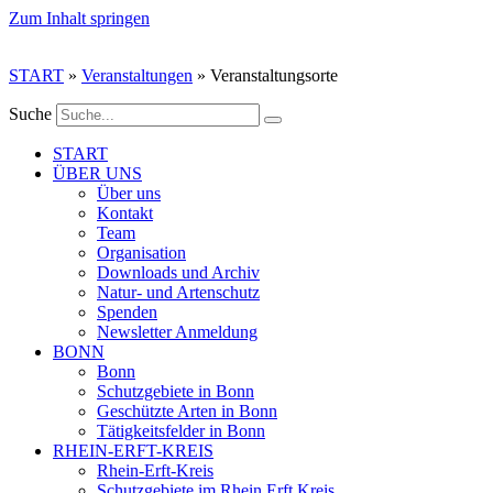
Zum Inhalt springen
START
»
Veranstaltungen
»
Veranstaltungsorte
Suche
START
ÜBER UNS
Über uns
Kontakt
Team
Organisation
Downloads und Archiv
Natur- und Artenschutz
Spenden
Newsletter Anmeldung
BONN
Bonn
Schutzgebiete in Bonn
Geschützte Arten in Bonn
Tätigkeitsfelder in Bonn
RHEIN-ERFT-KREIS
Rhein-Erft-Kreis
Schutzgebiete im Rhein Erft Kreis