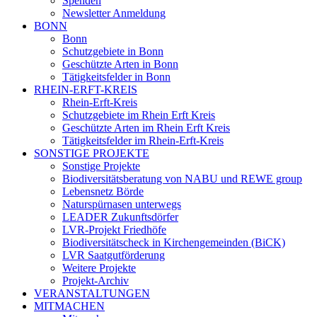
Spenden
Newsletter Anmeldung
BONN
Bonn
Schutzgebiete in Bonn
Geschützte Arten in Bonn
Tätigkeitsfelder in Bonn
RHEIN-ERFT-KREIS
Rhein-Erft-Kreis
Schutzgebiete im Rhein Erft Kreis
Geschützte Arten im Rhein Erft Kreis
Tätigkeitsfelder im Rhein-Erft-Kreis
SONSTIGE PROJEKTE
Sonstige Projekte
Biodiversitätsberatung von NABU und REWE group
Lebensnetz Börde
Naturspürnasen unterwegs
LEADER Zukunftsdörfer
LVR-Projekt Friedhöfe
Biodiversitätscheck in Kirchengemeinden (BiCK)
LVR Saatgutförderung
Weitere Projekte
Projekt-Archiv
VERANSTALTUNGEN
MITMACHEN