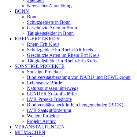
Spenden
Newsletter Anmeldung
BONN
Bonn
Schutzgebiete in Bonn
Geschützte Arten in Bonn
Tätigkeitsfelder in Bonn
RHEIN-ERFT-KREIS
Rhein-Erft-Kreis
Schutzgebiete im Rhein Erft Kreis
Geschützte Arten im Rhein Erft Kreis
Tätigkeitsfelder im Rhein-Erft-Kreis
SONSTIGE PROJEKTE
Sonstige Projekte
Biodiversitätsberatung von NABU und REWE group
Lebensnetz Börde
Naturspürnasen unterwegs
LEADER Zukunftsdörfer
LVR-Projekt Friedhöfe
Biodiversitätscheck in Kirchengemeinden (BiCK)
LVR Saatgutförderung
Weitere Projekte
Projekt-Archiv
VERANSTALTUNGEN
MITMACHEN