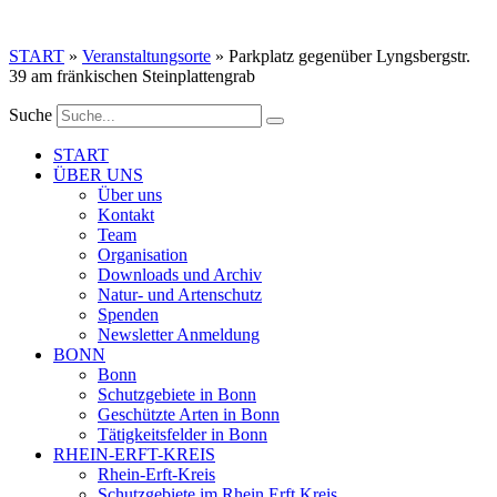
Zum
Inhalt
START
»
Veranstaltungsorte
»
Parkplatz gegenüber Lyngsbergstr.
springen
39 am fränkischen Steinplattengrab
Suche
START
ÜBER UNS
Über uns
Kontakt
Team
Organisation
Downloads und Archiv
Natur- und Artenschutz
Spenden
Newsletter Anmeldung
BONN
Bonn
Schutzgebiete in Bonn
Geschützte Arten in Bonn
Tätigkeitsfelder in Bonn
RHEIN-ERFT-KREIS
Rhein-Erft-Kreis
Schutzgebiete im Rhein Erft Kreis