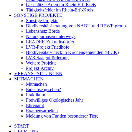
Geschützte Arten im Rhein Erft Kreis
Tätigkeitsfelder im Rhein-Erft-Kreis
SONSTIGE PROJEKTE
Sonstige Projekte
Biodiversitätsberatung von NABU und REWE group
Lebensnetz Börde
Naturspürnasen unterwegs
LEADER Zukunftsdörfer
LVR-Projekt Friedhöfe
Biodiversitätscheck in Kirchengemeinden (BiCK)
LVR Saatgutförderung
Weitere Projekte
Projekt-Archiv
VERANSTALTUNGEN
MITMACHEN
Mitmachen
Eidechse gesehen?
Praktikum
Freiwilliges Ökologisches Jahr
Ehrenamt
Examensarbeiten
Meldung von Funden besonderer Tiere
START
ÜBER UNS