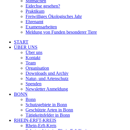
Mitmachen
Eidechse gesehen?
Praktikum
Freiwilliges Ökologisches Jahr
Ehrenamt
Examensarbeiten
Meldung von Funden besonderer Tiere
START
ÜBER UNS
Über uns
Kontakt
Team
Organisation
Downloads und Archiv
Natur- und Artenschutz
Spenden
Newsletter Anmeldung
BONN
Bonn
Schutzgebiete in Bonn
Geschützte Arten in Bonn
Tätigkeitsfelder in Bonn
RHEIN-ERFT-KREIS
Rhein-Erft-Kreis