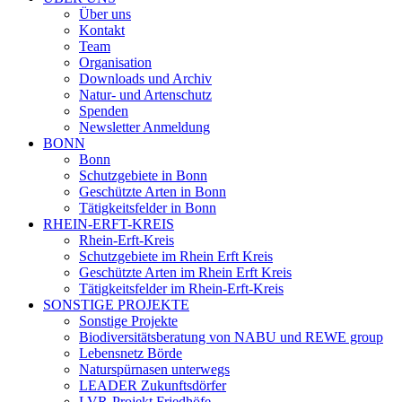
Über uns
Kontakt
Team
Organisation
Downloads und Archiv
Natur- und Artenschutz
Spenden
Newsletter Anmeldung
BONN
Bonn
Schutzgebiete in Bonn
Geschützte Arten in Bonn
Tätigkeitsfelder in Bonn
RHEIN-ERFT-KREIS
Rhein-Erft-Kreis
Schutzgebiete im Rhein Erft Kreis
Geschützte Arten im Rhein Erft Kreis
Tätigkeitsfelder im Rhein-Erft-Kreis
SONSTIGE PROJEKTE
Sonstige Projekte
Biodiversitätsberatung von NABU und REWE group
Lebensnetz Börde
Naturspürnasen unterwegs
LEADER Zukunftsdörfer
LVR-Projekt Friedhöfe