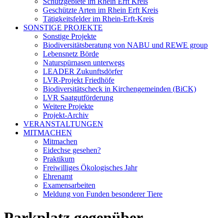
Schutzgebiete im Rhein Erft Kreis
Geschützte Arten im Rhein Erft Kreis
Tätigkeitsfelder im Rhein-Erft-Kreis
SONSTIGE PROJEKTE
Sonstige Projekte
Biodiversitätsberatung von NABU und REWE group
Lebensnetz Börde
Naturspürnasen unterwegs
LEADER Zukunftsdörfer
LVR-Projekt Friedhöfe
Biodiversitätscheck in Kirchengemeinden (BiCK)
LVR Saatgutförderung
Weitere Projekte
Projekt-Archiv
VERANSTALTUNGEN
MITMACHEN
Mitmachen
Eidechse gesehen?
Praktikum
Freiwilliges Ökologisches Jahr
Ehrenamt
Examensarbeiten
Meldung von Funden besonderer Tiere
Parkplatz gegenüber